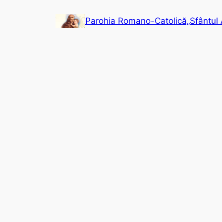
Sari
Parohia Romano-Catolică„Sfântul 
la
conținut