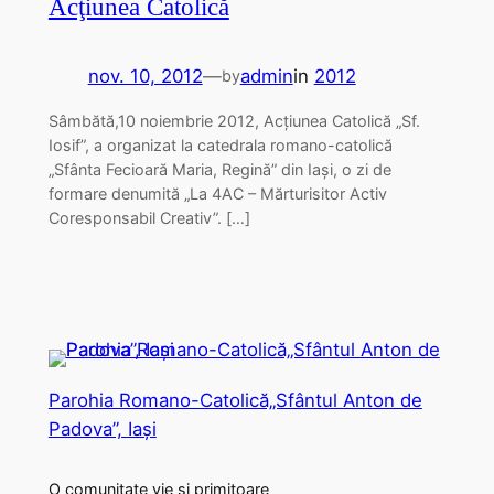
Acţiunea Catolică
nov. 10, 2012
—
admin
in
2012
by
Sâmbătă,10 noiembrie 2012, Acţiunea Catolică „Sf.
Iosif”, a organizat la catedrala romano-catolică
„Sfânta Fecioară Maria, Regină” din Iaşi, o zi de
formare denumită „La 4AC – Mărturisitor Activ
Coresponsabil Creativ”. […]
Parohia Romano-Catolică„Sfântul Anton de
Padova”, Iași
O comunitate vie și primitoare