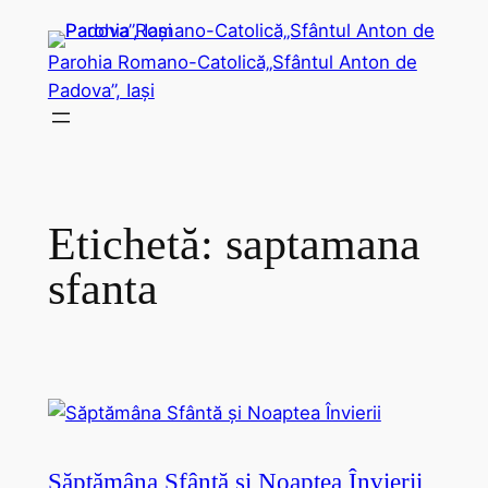
Sari
la
Parohia Romano-Catolică„Sfântul Anton de
conținut
Padova”, Iași
Etichetă:
saptamana
sfanta
Săptămâna Sfântă și Noaptea Învierii