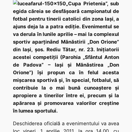
„Cupa Prietenia”, sub
egida căreia se desfăşoară campionatul de
fotbal pentru tinerii catolici din zona Iaşi, a
ajuns deja la a patra ediţie. Evenimentul se
va derula în lunile aprilie – mai la complexul
sportiv aparţinând Mănăstirii „Don Orione”
din Iaşi, şos. Rediu Tătar, nr. 23. Iniţiatorii
acestei competiţii (Parohia „Sfântul Anton
de Padova” – Iaşi şi Mănăstirea „Don
Orione”) îşi propun ca în felul acesta
mişcarea sportivă şi, în special, fotbalul, să
contribuie la o mai bună cunoaştere şi
apropiere a tinerilor între ei, precum şi la
apărarea şi promovarea valorilor creştine
în lumea sportului.
Deschiderea oficială a evenimentului va avea
loc vineri, 1 aprilie 2011, la ora 14.00, cu