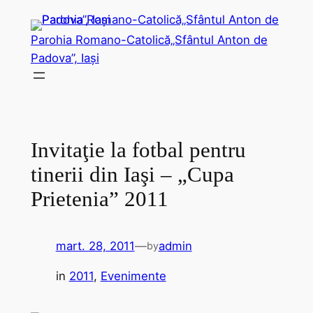
Sari
la
Parohia Romano-Catolică„Sfântul Anton de
conținut
Padova”, Iași
Invitaţie la fotbal pentru
tinerii din Iaşi – „Cupa
Prietenia” 2011
mart. 28, 2011
—
admin
by
in
2011
, 
Evenimente