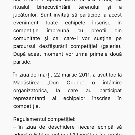
ritualul binecuvântării terenului şi a
jucătorilor. Sunt invitaţi să participe la acest
eveniment toate echipele înscrise în
competiţie împreună cu preoţii din
comunitate şi cei care-i vor susţine pe
parcursul desfăşurării competiţiei (galeria).
După acest moment vor urma primele două
partide.
În ziua de marţi, 22 martie 2011, a avut loc la
Mănăstirea „Don Orione” o întâlnire
organizatorică, la care au participat
reprezentanţi ai echipelor înscrise în
competiţie.
Regulamentul competiţiei:
– în ziua de deschidere fiecare echipă să
aducă o listă cu cel mult 12 jucători (se poate