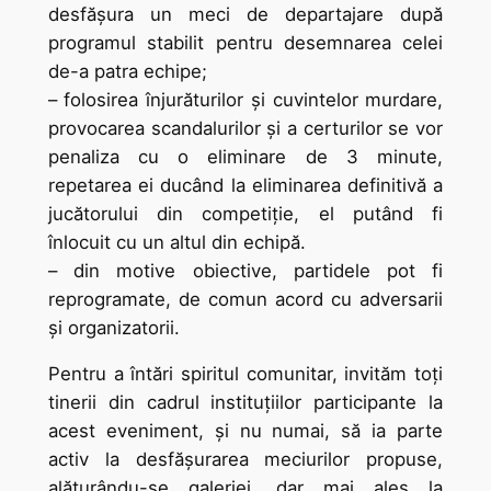
desfăşura un meci de departajare după
programul stabilit pentru desemnarea celei
de-a patra echipe;
– folosirea înjurăturilor şi cuvintelor murdare,
provocarea scandalurilor şi a certurilor se vor
penaliza cu o eliminare de 3 minute,
repetarea ei ducând la eliminarea definitivă a
jucătorului din competiţie, el putând fi
înlocuit cu un altul din echipă.
– din motive obiective, partidele pot fi
reprogramate, de comun acord cu adversarii
şi organizatorii.
Pentru a întări spiritul comunitar, invităm toţi
tinerii din cadrul instituţiilor participante la
acest eveniment, şi nu numai, să ia parte
activ la desfăşurarea meciurilor propuse,
alăturându-se galeriei, dar mai ales la