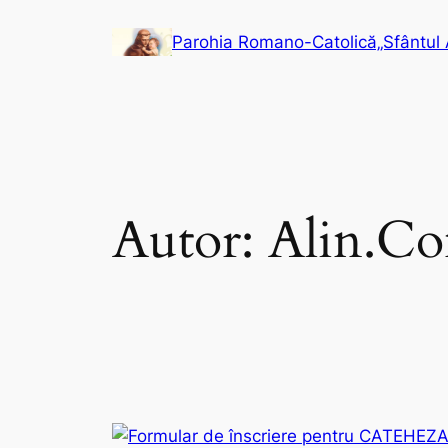
Sari
Parohia Romano-Catolică„Sfântul 
la
conținut
Autor:
Alin.Co