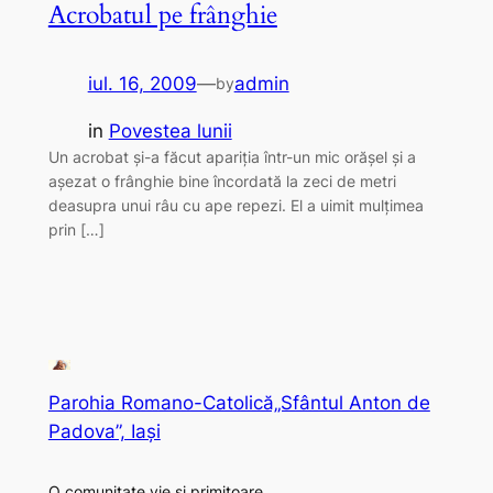
Acrobatul pe frânghie
iul. 16, 2009
—
admin
by
in
Povestea lunii
Un acrobat şi-a făcut apariţia într-un mic orăşel şi a
aşezat o frânghie bine încordată la zeci de metri
deasupra unui râu cu ape repezi. El a uimit mulţimea
prin […]
Parohia Romano-Catolică„Sfântul Anton de
Padova”, Iași
O comunitate vie și primitoare