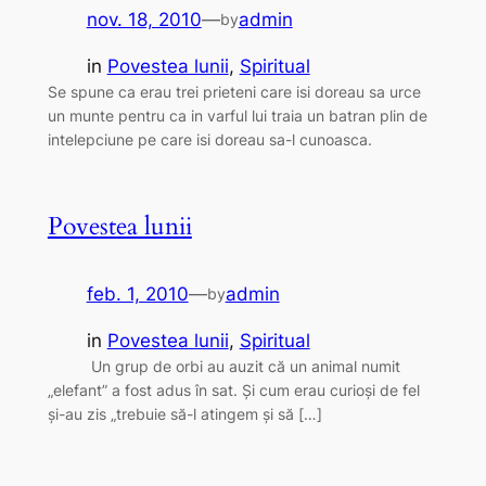
nov. 18, 2010
—
admin
by
in
Povestea lunii
, 
Spiritual
Se spune ca erau trei prieteni care isi doreau sa urce
un munte pentru ca in varful lui traia un batran plin de
intelepciune pe care isi doreau sa-l cunoasca.
Povestea lunii
feb. 1, 2010
—
admin
by
in
Povestea lunii
, 
Spiritual
Un grup de orbi au auzit că un animal numit
„elefant” a fost adus în sat. Şi cum erau curioşi de fel
şi-au zis „trebuie să-l atingem şi să […]