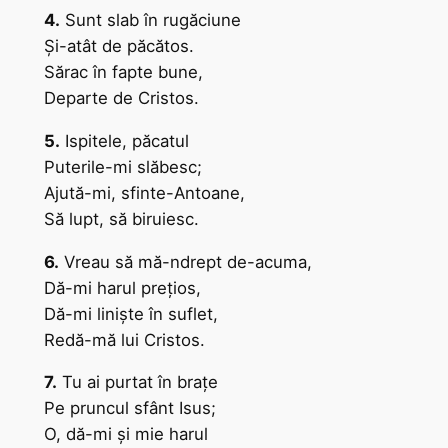
4.
Sunt slab în rugăciune
Şi-atât de păcătos.
Sărac în fapte bune,
Departe de Cristos.
5.
Ispitele, păcatul
Puterile-mi slăbesc;
Ajută-mi, sfinte-Antoane,
Să lupt, să biruiesc.
6.
Vreau să mă-ndrept de-acuma,
Dă-mi harul preţios,
Dă-mi linişte în suflet,
Redă-mă lui Cristos.
7.
Tu ai purtat în braţe
Pe pruncul sfânt Isus;
O, dă-mi şi mie harul