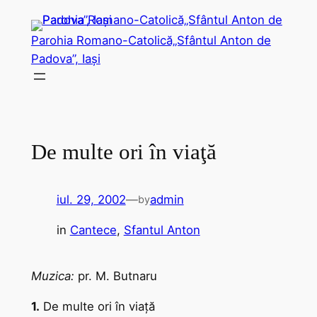
Sari
la
Parohia Romano-Catolică„Sfântul Anton de
conținut
Padova”, Iași
De multe ori în viaţă
iul. 29, 2002
—
admin
by
in
Cantece
, 
Sfantul Anton
Muzica:
pr. M. Butnaru
1.
De multe ori în viaţă