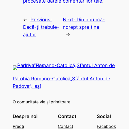
procesate datele comentariilor tale
.
←
Previous:
Next:
Din nou mă-
Dacă-ţi trebuie-
ndrept spre tine
ajutor
→
Parohia Romano-Catolică„Sfântul Anton de
Padova”, Iași
O comunitate vie și primitoare
Despre noi
Contact
Social
Preoți
Contact
Facebook