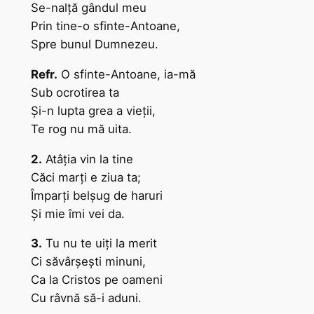
Se-nalţă gândul meu
Prin tine-o sfinte-Antoane,
Spre bunul Dumnezeu.
Refr.
O sfinte-Antoane, ia-mă
Sub ocrotirea ta
Şi-n lupta grea a vieţii,
Te rog nu mă uita.
2.
Atâţia vin la tine
Căci marţi e ziua ta;
Împarţi belşug de haruri
Şi mie îmi vei da.
3.
Tu nu te uiţi la merit
Ci săvârşeşti minuni,
Ca la Cristos pe oameni
Cu râvnă să-i aduni.