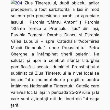
Ziua Tineretului, după obiceiul anilor
precedenți, a fost sărbătorită la Iași în mod
solemn prin procesiunea parohiilor apropiate
Iașului – Parohia “Sfântul Anton” şi Parohia
“Sfânta Tereza a Pruncului Isus” din Iaşi;
Parohia Tomeşti; Parohia Dancu şi Parohia
Valea Lupului – spre Catedrala ”Adormirea
Maicii Domnului”, unde Preasfințitul Petru
Gherghel a întâmpinat tinerii pelerini, i-a
salutat și apoi a celebrat sfânta Liturghie
pontificală a acestei duminici. Preasfințitul a
subliniat că Ziua Tineretului la nivel local se
înscrie între momentele de pregătire pentru
Întâlnirea Naţională a Tineretului Catolic care
va avea loc la Iaşi în perioada 25-29 iulie și la
care sunt aşteptaţi mii de tineri din întreaga
ţară .