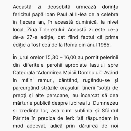
Această zi deosebită urmează dorința
fericitul papă Ioan Paul al II-lea de a celebra
în fiecare an, în această duminică, la nivel
local, Ziua Tineretului. Această zi este ce-a
de-a 27-a ediție, dat fiind faptul că prima
ediție a fost cea de la Roma din anul 1985.
În jurul orelor 15,30 – 16,00 au pornit pelerinii
din diferitele parohii apropiate Iașului spre
Catedrala ”Adormirea Maicii Domnului”. Având
în mâini ramuri, cântând, rugându-se și
parcurgând străzile orașului, tinerii îsoțiți de
preoți și alte persoane, au încercat să dea
mărturie publică despre iubirea lui Dumnezeu
și credința lor, așa cum sublinia și Sfântul
Părinte în predica de ieri: ”să răspundem în
mod adecvat, adică prin dăruirea de noi