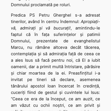
Domnului proclamată pe roluri.
Predica PS Petru Gherghel s-a adresat
tinerilor, având în centru îndemnul:
Apropiaţi-
vă, admiraţi şi vă bucuraţi!
, amintindu-le
faptul că în faţa suferinţelor şi patimii
Domnului, prezentate de evanghelistul
Marcu, nu rămâne altceva decât tăcerea,
contemplația şi să admirația față de ceea ce
a ales Isus să facă pentru noi, că El a iubit
oamenii, dar a primit multă întristare, părăsire
și chiar moartea de la ei. Preasfinţitul i-a
invitat pe tineri să declare, asemenea
tânărului apostol Ioan încercat în credință,
cuceriți fiind de gestul şi cuvintele lui Isus:
“Ceea ce era de la început, ce am auzit, ce
am văzut cu ochii noştri, ce am privit şi