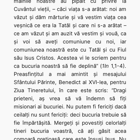
mâinile noastre au pipăit cu privire la
Cuvântul vieţii, – căci viaţa s-a arătat: noi am
văzut şi dăm mărturie şi vă vestim viaţa cea
veşnică ce era la Tatăl şi care ni s-a arătat –
ce am văzut şi am auzit vă vestim şi vouă, ca
şi voi să aveţi comuniune cu noi, iar
comuniunea noastră este cu Tatăl şi cu Fiul
său Isus Cristos. Acestea vi le scriem pentru
ca bucuria noastră să fie deplină” (
1In
1,1-4).
Preasfinţitul a mai amintit și mesajului
Sfântului Părinte, Benedict al XVI-lea, pentru
Ziua Tineretului, în care este scris: “Dragi
prieteni, aş vrea să vă îndemn să fiţi
misionari ai bucuriei. Nu putem fi fericiţi dacă
ceilalţi nu sunt fericiţi: deci bucuria trebuie să
fie împărtăşită. Mergeţi şi povestiţi celorlalţi
tineri bucuria voastră, că aţi găsit acea
comoară preţioasă care este însuşi Isus. Nu