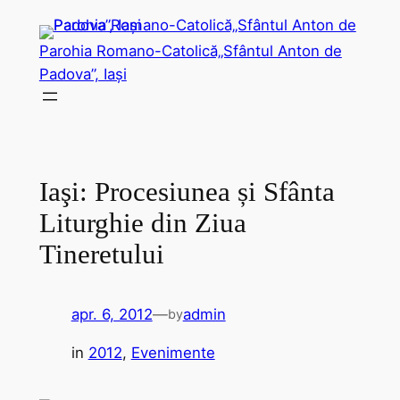
Sari
la
Parohia Romano-Catolică„Sfântul Anton de
conținut
Padova”, Iași
Iaşi: Procesiunea și Sfânta
Liturghie din Ziua
Tineretului
apr. 6, 2012
—
admin
by
in
2012
, 
Evenimente