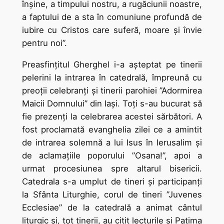
înşine, a timpului nostru, a rugăciunii noastre,
a faptului de a sta în comuniune profundă de
iubire cu Cristos care suferă, moare şi învie
pentru noi”.
Preasfințitul Gherghel i-a așteptat pe tinerii
pelerini la intrarea în catedrală, împreună cu
preoții celebranți și tinerii parohiei ”Adormirea
Maicii Domnului” din Iași. Toți s-au bucurat să
fie prezenți la celebrarea acestei sărbători. A
fost proclamată evanghelia zilei ce a amintit
de intrarea solemnă a lui Isus în Ierusalim și
de aclamațiile poporului ”Osana!”, apoi a
urmat procesiunea spre altarul bisericii.
Catedrala s-a umplut de tineri și participanți
la Sfânta Liturghie, corul de tineri ”Juvenes
Ecclesiae” de la catedrală a animat cântul
liturgic și, tot tinerii, au citit lecturile și Patima