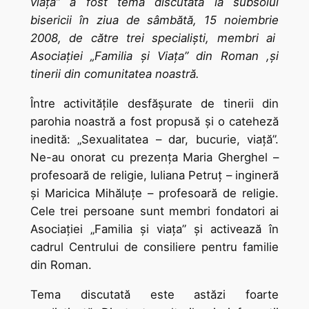
viaţă” a fost tema discutată la subsolul
bisericii în ziua de sâmbătă, 15 noiembrie
2008, de către trei specialişti, membri ai
Asociaţiei „Familia şi Viaţa” din Roman ,şi
tinerii din comunitatea noastră.
Între activităţile desfăşurate de tinerii din
parohia noastră a fost propusă şi o cateheză
inedită: „Sexualitatea – dar, bucurie, viaţă”.
Ne-au onorat cu prezenţa Maria Gherghel –
profesoară de religie, Iuliana Petruţ – ingineră
şi Maricica Mihăluţe – profesoară de religie.
Cele trei persoane sunt membri fondatori ai
Asociaţiei „Familia şi viaţa” şi activează în
cadrul Centrului de consiliere pentru familie
din Roman.
Tema discutată este astăzi foarte