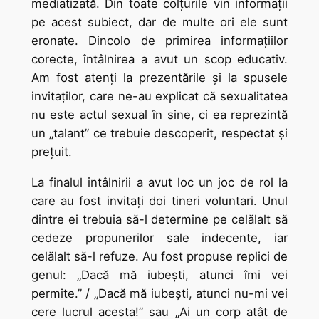
mediatizată. Din toate colţurile vin informaţii
pe acest subiect, dar de multe ori ele sunt
eronate. Dincolo de primirea informaţiilor
corecte, întâlnirea a avut un scop educativ.
Am fost atenţi la prezentările şi la spusele
invitaţilor, care ne-au explicat că sexualitatea
nu este actul sexual în sine, ci ea reprezintă
un „talant” ce trebuie descoperit, respectat şi
preţuit.
La finalul întâlnirii a avut loc un joc de rol la
care au fost invitaţi doi tineri voluntari. Unul
dintre ei trebuia să-l determine pe celălalt să
cedeze propunerilor sale indecente, iar
celălalt să-l refuze. Au fost propuse replici de
genul: „Dacă mă iubeşti, atunci îmi vei
permite.” / „Dacă mă iubeşti, atunci nu-mi vei
cere lucrul acesta!” sau „Ai un corp atât de