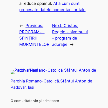
a reduce spamul.
Află cum sunt
procesate datele comentariilor tale
.
←
Previous:
Next:
Cristos,
PROGRAMUL
Regele Universului
SFINŢIRII
– program de
MORMINTELOR
adoraţie
→
Parohia Romano-Catolică„Sfântul Anton de
Padova”, Iași
O comunitate vie și primitoare