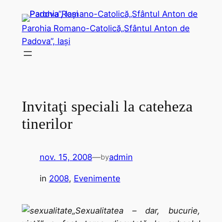
Sari
la
Parohia Romano-Catolică„Sfântul Anton de
conținut
Padova”, Iași
Invitaţi speciali la cateheza
tinerilor
nov. 15, 2008
—
admin
by
in
2008
, 
Evenimente
„Sexualitatea – dar, bucurie,