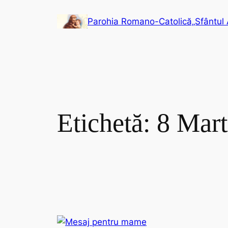
Sari
Parohia Romano-Catolică„Sfântul 
la
conținut
Etichetă:
8 Mart