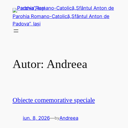
Sari
la
Parohia Romano-Catolică„Sfântul Anton de
conținut
Padova”, Iași
Autor:
Andreea
Obiecte comemorative speciale
iun. 8, 2026
—
Andreea
by