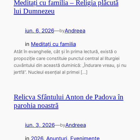
Meditați cu familia – Religia plăcută
lui Dumnezeu
iun. 6, 2026
—
Andreea
by
in
Meditați cu familia
Atât în evanghelie, cât și în prima lectură, există o
propoziție care constituie punctul central al liturgiei
cuvântului din această duminică: „Îndurare vreau, și nu
jertfă”. Nucleul esențial al primei […]
Relicva Sfântului Anton de Padova în
parohia noastră
iun. 3, 2026
—
Andreea
by
in
2026
, 
Anunțuri
, 
Evenimente