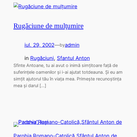
Rugăciune de mulţumire
iul. 29, 2002
—
admin
by
in
Rugăciuni
, 
Sfantul Anton
Sfinte Antoane, tu ai avut o inimă simţitoare faţă de
suferinţele oamenilor şi i-ai ajutat totdeauna. Şi eu am
simţit ajutorul tău în viaţa mea. Primeşte recunoştinţa
mea şi darul […]
Parohia Romano-Catolică„Sfântul Anton de