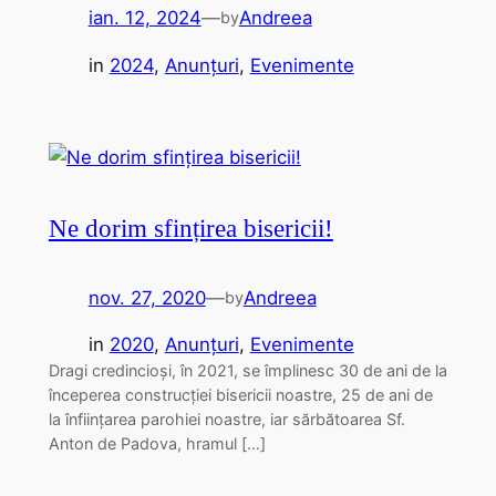
ian. 12, 2024
—
Andreea
by
in
2024
, 
Anunțuri
, 
Evenimente
Ne dorim sfințirea bisericii!
nov. 27, 2020
—
Andreea
by
in
2020
, 
Anunțuri
, 
Evenimente
Dragi credincioși, în 2021, se împlinesc 30 de ani de la
începerea construcției bisericii noastre, 25 de ani de
la înființarea parohiei noastre, iar sărbătoarea Sf.
Anton de Padova, hramul […]