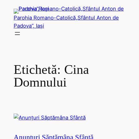
Sari
la
Parohia Romano-Catolică„Sfântul Anton de
conținut
Padova”, Iași
Etichetă:
Cina
Domnului
Anunțuri Săptămâna Sfântă