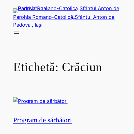
Sari
la
Parohia Romano-Catolică„Sfântul Anton de
conținut
Padova”, Iași
Etichetă:
Crăciun
Program de sărbători