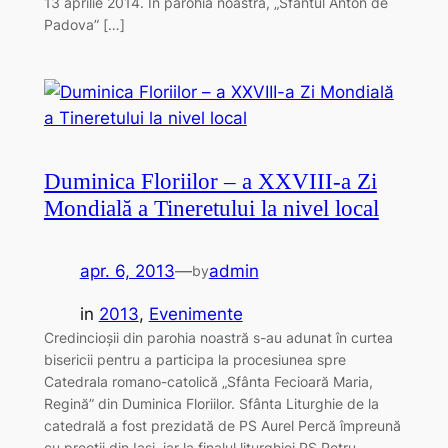
13 aprilie 2014. În parohia noastră, „Sfântul Anton de
Padova” […]
Duminica Floriilor – a XXVIII-a Zi
Mondială a Tineretului la nivel local
apr. 6, 2013
—
admin
by
in
2013
, 
Evenimente
Credincioşii din parohia noastră s-au adunat în curtea
bisericii pentru a participa la procesiunea spre
Catedrala romano-catolică „Sfânta Fecioară Maria,
Regină” din Duminica Floriilor. Sfânta Liturghie de la
catedrală a fost prezidată de PS Aurel Percă împreună
cu preoţii din Iaşi, iar la finalul liturghiei PS Petru