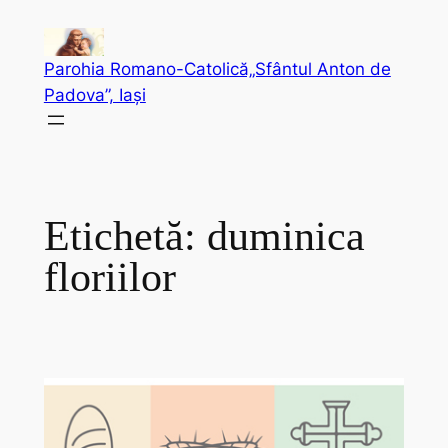
Sari
la
Parohia Romano-Catolică„Sfântul Anton de
conținut
Padova”, Iași
Etichetă:
duminica
floriilor