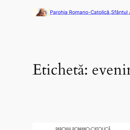
Sari
Parohia Romano-Catolică„Sfântul 
la
conținut
Etichetă:
eveni