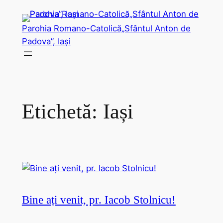
Sari
la
Parohia Romano-Catolică„Sfântul Anton de
conținut
Padova”, Iași
Etichetă:
Iași
Bine ați venit, pr. Iacob Stolnicu!