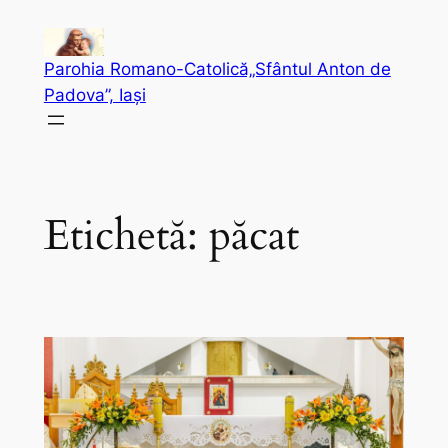
Sari
la
Parohia Romano-Catolică„Sfântul Anton de
conținut
Padova”, Iași
Etichetă:
păcat