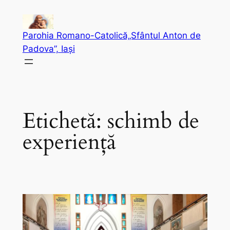
Sari
la
Parohia Romano-Catolică„Sfântul Anton de
conținut
Padova”, Iași
Etichetă:
schimb de
experiență