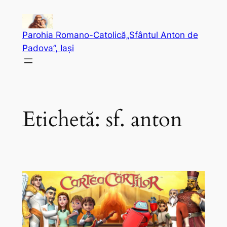
Sari
la
Parohia Romano-Catolică„Sfântul Anton de
conținut
Padova”, Iași
Etichetă:
sf. anton