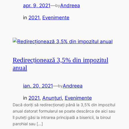
apr. 9, 2021
—
Andreea
by
in
2021
, 
Evenimente
Redirecționează 3,5% din impozitul
anual
ian. 20, 2021
—
Andreea
by
in
2021
, 
Anunțuri
, 
Evenimente
Dacă doriți să redirecționați până la 3,5% din impozitul
anual datorat formularul se poate descărca de aici sau
îl puteți găsi la intrarea principală a bisericii, la biroul
parohial sau […]