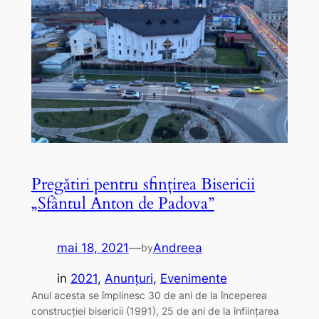
Pregătiri pentru sfinţirea Bisericii
„Sfântul Anton de Padova”
mai 18, 2021
—
Andreea
by
in
2021
, 
Anunțuri
, 
Evenimente
Anul acesta se împlinesc 30 de ani de la începerea
construcției bisericii (1991), 25 de ani de la înființarea