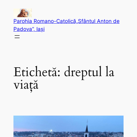
Sari
la
Parohia Romano-Catolică„Sfântul Anton de
conținut
Padova”, Iași
Etichetă:
dreptul la
viață