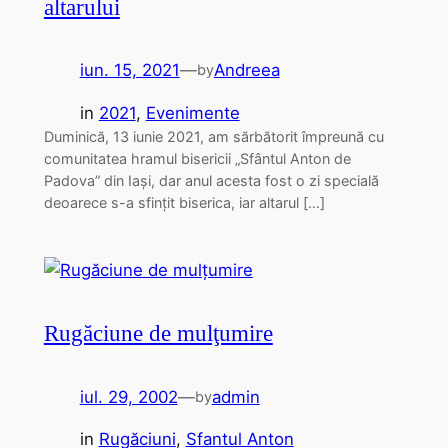
altarului
iun. 15, 2021
—
Andreea
by
in
2021
, 
Evenimente
Duminică, 13 iunie 2021, am sărbătorit împreună cu
comunitatea hramul bisericii „Sfântul Anton de
Padova” din Iași, dar anul acesta fost o zi specială
deoarece s-a sfințit biserica, iar altarul […]
Rugăciune de mulţumire
iul. 29, 2002
—
admin
by
in
Rugăciuni
, 
Sfantul Anton