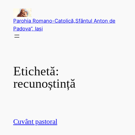
Sari
la
Parohia Romano-Catolică„Sfântul Anton de
conținut
Padova”, Iași
Etichetă:
recunoștință
Cuvânt pastoral