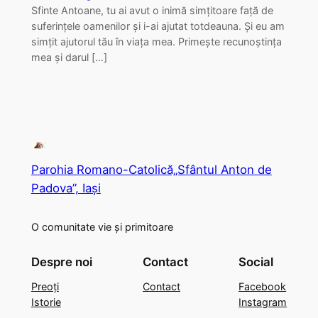
Sfinte Antoane, tu ai avut o inimă simţitoare faţă de
suferinţele oamenilor şi i-ai ajutat totdeauna. Şi eu am
simţit ajutorul tău în viaţa mea. Primeşte recunoştinţa
mea şi darul […]
Parohia Romano-Catolică„Sfântul Anton de
Padova”, Iași
O comunitate vie și primitoare
Despre noi
Contact
Social
Preoți
Contact
Facebook
Istorie
Instagram