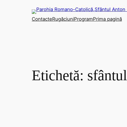
Sari
la
Contacte
Rugăciuni
Program
Prima pagină
conținut
Etichetă:
sfântu