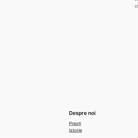
s
Despre noi
Preoți
Istorie