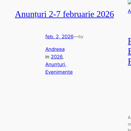
Anunțuri 2-7 februarie 2026
feb. 2, 2026
—
by
Andreea
in
2026
, 
Anunțuri
, 
Evenimente
A
c
î