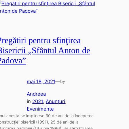
Pregătiri pentru sfinţirea
Bisericii „Sfântul Anton de
Padova”
mai 18, 2021
—
by
Andreea
in
2021
, 
Anunțuri
, 
Evenimente
nul acesta se împlinesc 30 de ani de la începerea
onstrucției bisericii (1991), 25 de ani de la
nființarea parohiei (13 iunie 1996), iar sărbătoarea