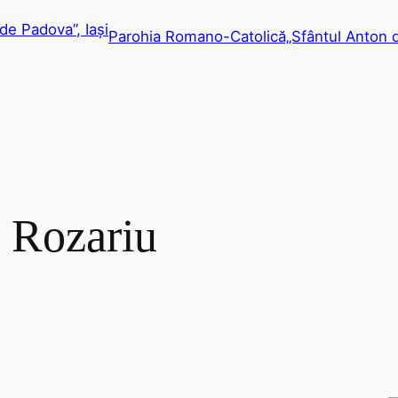
Parohia Romano-Catolică„Sfântul Anton d
l Rozariu