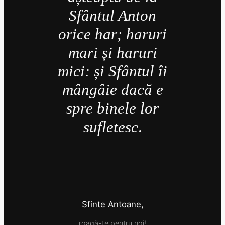
Sfântul Anton
orice har; haruri
mari și haruri
mici: și Sfântul îi
mângâie dacă e
spre binele lor
sufletesc
.
Sfinte Antoane,
roagă-te pentru noi!