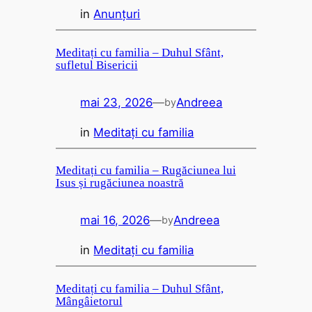
in
Anunțuri
Meditați cu familia – Duhul Sfânt,
sufletul Bisericii
mai 23, 2026
—
Andreea
by
in
Meditați cu familia
Meditați cu familia – Rugăciunea lui
Isus și rugăciunea noastră
mai 16, 2026
—
Andreea
by
in
Meditați cu familia
Meditați cu familia – Duhul Sfânt,
Mângâietorul