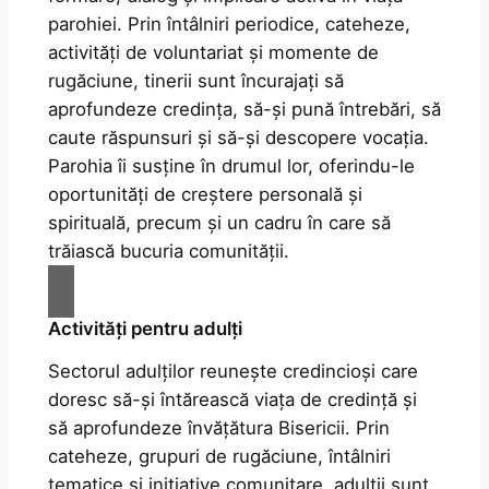
parohiei. Prin întâlniri periodice, cateheze,
activități de voluntariat și momente de
rugăciune, tinerii sunt încurajați să
aprofundeze credința, să-și pună întrebări, să
caute răspunsuri și să-și descopere vocația.
Parohia îi susține în drumul lor, oferindu-le
oportunități de creștere personală și
spirituală, precum și un cadru în care să
trăiască bucuria comunității.
Activități pentru adulți
Sectorul adulților reunește credincioși care
doresc să-și întărească viața de credință și
să aprofundeze învățătura Bisericii. Prin
cateheze, grupuri de rugăciune, întâlniri
tematice și inițiative comunitare, adulții sunt