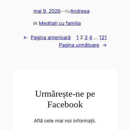
mai 9, 2026
—
Andreea
by
in
Meditați cu familia
←
Pagina anterioară
1
2
3
4
…
121
Pagina următoare
→
Urmărește-ne pe
Facebook
Află cele mai noi informații.