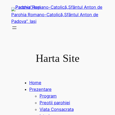
Sari
la
Parohia Romano-Catolică„Sfântul Anton de
conținut
Padova”, Iași
Harta Site
Home
Prezentare
Program
Preotii parohiei
Viata Consacrata